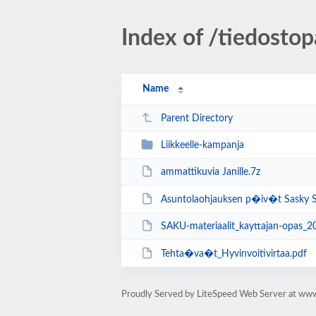
Index of /tiedost
Name
Parent Directory
Liikkeelle-kampanja
ammattikuvia Janille.7z
Asuntolaohjauksen p�iv�t Sasky S
SAKU-materiaalit_kayttajan-opas_2
Tehta�va�t_Hyvinvoitivirtaa.pdf
Proudly Served by LiteSpeed Web Server at www