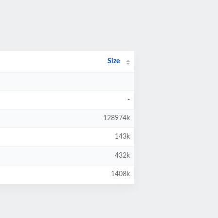
Size
-
128974k
143k
432k
1408k